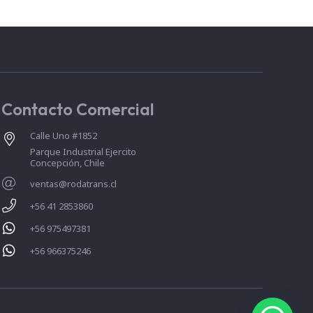
Contacto Comercial
Calle Uno #1852
Parque Industrial Ejercito
Concepción, Chile
ventas@rodatrans.cl
+56 41 2853860
+56 975497381
+56 966375246