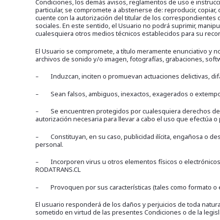
Condiciones, los demás avisos, reglamentos de uso e instrucc
particular, se compromete a abstenerse de: reproducir, copiar,
cuente con la autorización del titular de los correspondientes
sociales. En este sentido, el Usuario no podrá suprimir, manip
cualesquiera otros medios técnicos establecidos para su reco
El Usuario se compromete, a título meramente enunciativo y no l
archivos de sonido y/o imagen, fotografías, grabaciones, softw
– Induzcan, inciten o promuevan actuaciones delictivas, difam
– Sean falsos, ambiguos, inexactos, exagerados o extemporán
– Se encuentren protegidos por cualesquiera derechos de prop
autorización necesaria para llevar a cabo el uso que efectúa o
– Constituyan, en su caso, publicidad ilícita, engañosa o des
personal.
– Incorporen virus u otros elementos físicos o electrónicos 
RODATRANS.CL
– Provoquen por sus características (tales como formato o ext
El usuario responderá de los daños y perjuicios de toda nat
sometido en virtud de las presentes Condiciones o de la legislac