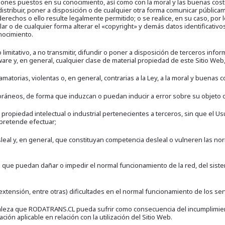
iones puestos en su conocimiento, así como con la moral y las buenas cos
 distribuir, poner a disposición o de cualquier otra forma comunicar públi
 derechos o ello resulte legalmente permitido; o se realice, en su caso, p
ular o de cualquier forma alterar el «copyright» y demás datos identificat
nocimiento.
imitativo, a no transmitir, difundir o poner a disposición de terceros info
are y, en general, cualquier clase de material propiedad de este Sitio Web,
atorias, violentas o, en general, contrarias a la Ley, a la moral y buena
eos, de forma que induzcan o puedan inducir a error sobre su objeto o 
iedad intelectual o industrial pertenecientes a terceros, sin que el Usu
 pretende efectuar;
leal y, en general, que constituyan competencia desleal o vulneren las no
que puedan dañar o impedir el normal funcionamiento de la red, del sist
ensión, entre otras) dificultades en el normal funcionamiento de los serv
uraleza que RODATRANS.CL pueda sufrir como consecuencia del incumplimien
ión aplicable en relación con la utilización del Sitio Web.