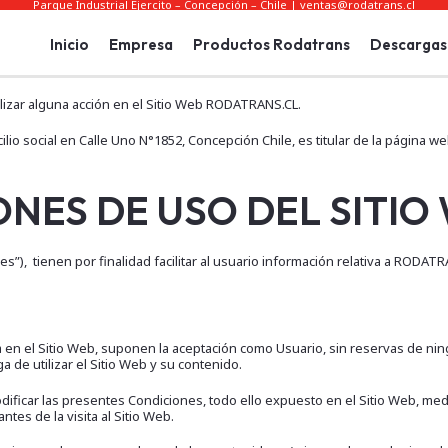
Parque Industrial Ejercito – Concepción – Chile | ventas@rodatrans.cl
Inicio
Empresa
Productos Rodatrans
Descargas 
lizar alguna acción en el Sitio Web RODATRANS.CL.
social en Calle Uno N°1852, Concepción Chile, es titular de la página web 
NES DE USO DEL SITIO
), tienen por finalidad facilitar al usuario información relativa a RODATRAN
a en el Sitio Web, suponen la aceptación como Usuario, sin reservas de ni
 de utilizar el Sitio Web y su contenido.
ficar las presentes Condiciones, todo ello expuesto en el Sitio Web, medi
tes de la visita al Sitio Web.