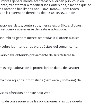
tumbres generalmente aceptadas y el orden público, y, en
camente, transformar o modificar los Contenidos, a menos que se
or los botones habilitados por RODATRANS.CL para redes
ivos de la reserva de derechos de RODATRANS.CL o de
rmaciones, datos, contenidos, mensajes, gráficos, dibujos,
 así como a abstenerse de realizar actos, que:
s costumbres generalmente aceptadas o al orden público;
sobre las intenciones o propósitos del comunicante;
ario haya obtenido previamente de sus titulares la
rmas reguladoras de la protección de datos de carácter
ema o de equipos informáticos (hardware y software) de
icios ofrecidos por este Sitio Web.
to de cualesquiera de las obligaciones a las que queda