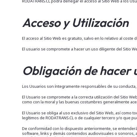
RODATRANS.CL podrá denegar el acceso al Sitio Web a los Usu
Acceso y Utilización
El acceso al Sitio Web es gratuito, salvo en lo relativo al cos
El usuario se compromete a hacer un uso diligente del Sitio We
Obligación de hacer 
Los Usuarios son íntegramente responsables de su conducta, a
El Usuario se compromete a la correcta utilización del Sitio W
como con la moral y las buenas costumbres generalmente acep
El Usuario se obliga al uso exclusivo del Sitio Web, así como t
legítimos de RODATRANS.CL o de cualquier tercero y/o que pued
De conformidad con lo dispuesto anteriormente, se entenderá po
software, links y demás contenidos audiovisuales o sonoros, a