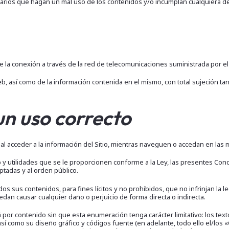
arios que hagan un mal uso de los contenidos y/o incumplan cualquiera d
te de la conexión a través de la red de telecomunicaciones suministrada por 
b, así como de la información contenida en el mismo, con total sujeción tan
un uso correcto
l acceder a la información del Sitio, mientras naveguen o accedan en las
eb y utilidades que se le proporcionen conforme a la Ley, las presentes Con
tadas y al orden público.
odos sus contenidos, para fines lícitos y no prohibidos, que no infrinjan la
an causar cualquier daño o perjuicio de forma directa o indirecta.
r contenido sin que esta enumeración tenga carácter limitativo: los textos
sí como su diseño gráfico y códigos fuente (en adelante, todo ello el/los 