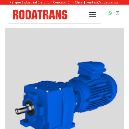
Parque Industrial Ejercito – Concepción – Chile | ventas@rodatrans.cl