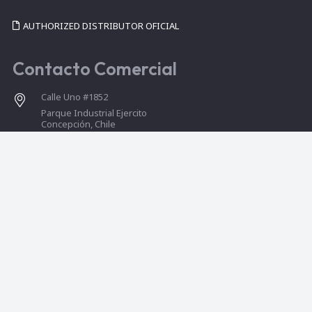
AUTHORIZED DISTRIBUTOR OFICIAL
Contacto Comercial
Calle Uno #1852
Parque Industrial Ejercito
Concepción, Chile
ventas@rodatrans.cl
+56 41 2853860
+56 975497381
+56 966375246
© Diseño Web dosgroup